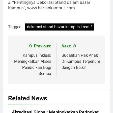
3. “Pentingnya Dekorasi Stand dalam Bazar
Kampus”, www.hariankampus.com
Tagged:
dekorasi stand bazar kampus kreatif
Post
Previous:
Next:
navigation
Kampus Inklusi:
Sudahkah Hak Anak
Meningkatkan Akses
Di Kampus Terpenuhi
Pendidikan Bagi
dengan Baik?
Semua
Related News
Akreditasi Global: Meningkatkan Peringkat