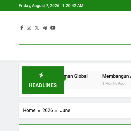
Skip
Friday, August 7, 2026
1:20:42 AM
to
content
Perguruan Tinggi di Zaman Global
Membangun Area Kerja
3 Months Ago
HEADLINES
Home
2026
June