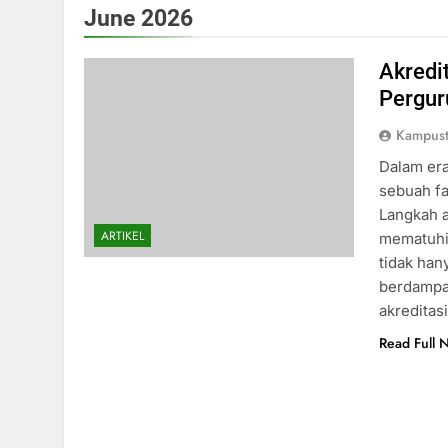
June 2026
Akredi
Pergur
Kampust
Dalam era
sebuah fa
Langkah a
ARTIKEL
mematuhi 
tidak han
berdampak
akreditas
Read Full 