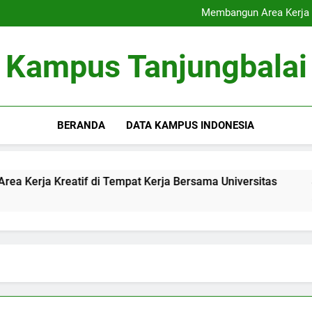
Akreditasi Global: Menin
Membangun Area Kerja K
Signifikansi Cinta Pu
Inovasi Pendampingan Sk
Akreditasi Global: Menin
Kampus Tanjungbalai
Membangun Area Kerja K
Signifikansi Cinta Pu
Inovasi Pendampingan Sk
BERANDA
DATA KAMPUS INDONESIA
 Kreatif di Tempat Kerja Bersama Universitas
Signifik
3 Months A