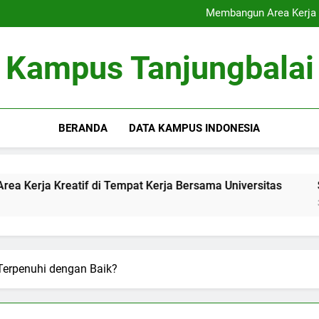
Akreditasi Global: Menin
Membangun Area Kerja K
Signifikansi Cinta Pu
Inovasi Pendampingan Sk
Akreditasi Global: Menin
Kampus Tanjungbalai
Membangun Area Kerja K
Signifikansi Cinta Pu
Inovasi Pendampingan Sk
BERANDA
DATA KAMPUS INDONESIA
reatif di Tempat Kerja Bersama Universitas
Signifika
3 Months Ag
erpenuhi dengan Baik?