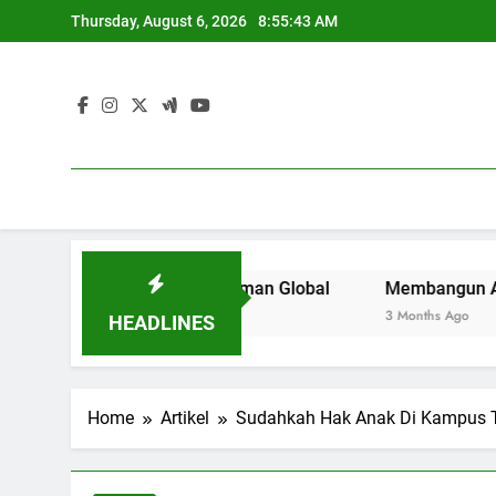
Skip
Thursday, August 6, 2026
8:55:43 AM
to
content
erguruan Tinggi di Zaman Global
Membangun Area Kerja K
3 Months Ago
HEADLINES
Home
Artikel
Sudahkah Hak Anak Di Kampus T