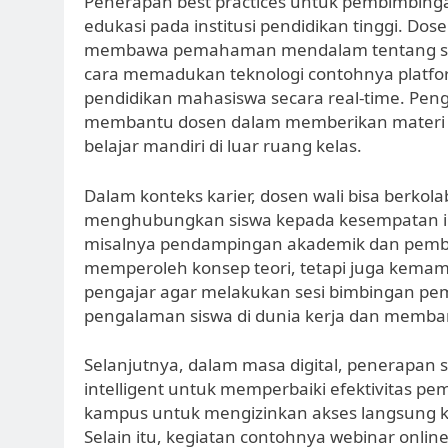
Penerapan best practices untuk pembimbing
edukasi pada institusi pendidikan tinggi. Dos
membawa pemahaman mendalam tentang sil
cara memadukan teknologi contohnya platfor
pendidikan mahasiswa secara real-time. Pe
membantu dosen dalam memberikan materi sert
belajar mandiri di luar ruang kelas.
Dalam konteks karier, dosen wali bisa berkol
menghubungkan siswa kepada kesempatan int
misalnya pendampingan akademik dan pembe
memperoleh konsep teori, tetapi juga kemamp
pengajar agar melakukan sesi bimbingan p
pengalaman siswa di dunia kerja dan memba
Selanjutnya, dalam masa digital, penerapan 
intelligent untuk memperbaiki efektivitas 
kampus untuk mengizinkan akses langsung ke
Selain itu, kegiatan contohnya webinar onli