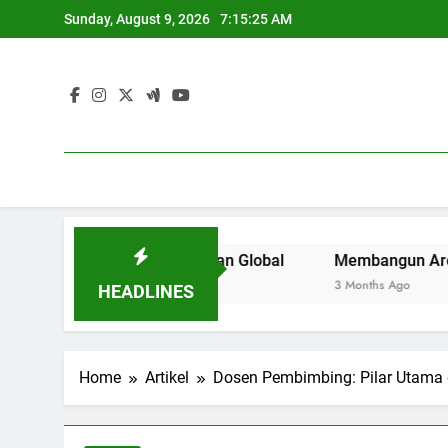
Skip
Sunday, August 9, 2026
7:15:26 AM
to
content
uan Tinggi di Zaman Global
Membangun Area Kerja Kreat
3 Months Ago
HEADLINES
Home
Artikel
Dosen Pembimbing: Pilar Utama