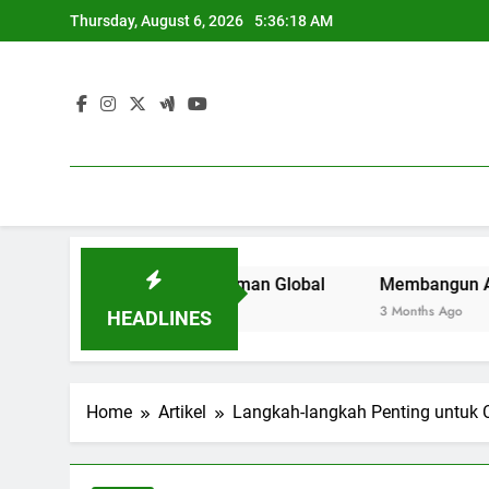
Skip
Thursday, August 6, 2026
5:36:19 AM
to
content
ruan Tinggi di Zaman Global
Membangun Area Kerja Krea
3 Months Ago
HEADLINES
Home
Artikel
Langkah-langkah Penting untuk C