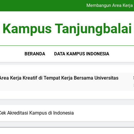
Akreditasi Global: Menin
Membangun Area Kerja K
Signifikansi Cinta Pu
Inovasi Pendampingan Sk
Akreditasi Global: Menin
Kampus Tanjungbalai
Membangun Area Kerja K
Signifikansi Cinta Pu
Inovasi Pendampingan Sk
BERANDA
DATA KAMPUS INDONESIA
tif di Tempat Kerja Bersama Universitas
Signifikansi 
3 Months Ago
ek Akreditasi Kampus di Indonesia