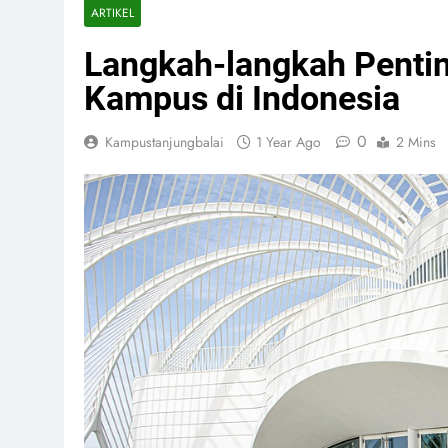
ARTIKEL
Langkah-langkah Pentin
Kampus di Indonesia
0
Kampustanjungbalai
1 Year Ago
2 Mins