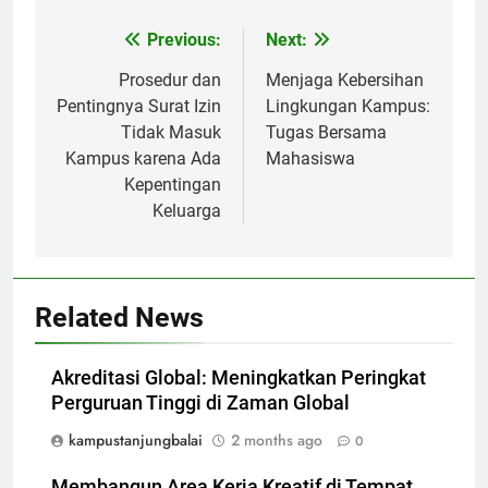
Post
Previous:
Next:
navigation
Prosedur dan
Menjaga Kebersihan
Pentingnya Surat Izin
Lingkungan Kampus:
Tidak Masuk
Tugas Bersama
Kampus karena Ada
Mahasiswa
Kepentingan
Keluarga
Related News
Akreditasi Global: Meningkatkan Peringkat
Perguruan Tinggi di Zaman Global
kampustanjungbalai
2 months ago
0
Membangun Area Kerja Kreatif di Tempat