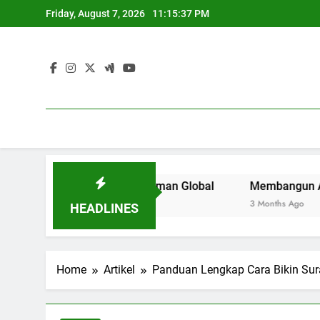
Skip
Friday, August 7, 2026
11:15:38 PM
to
content
ruan Tinggi di Zaman Global
Membangun Area Kerja Krea
3 Months Ago
HEADLINES
Home
Artikel
Panduan Lengkap Cara Bikin Sur