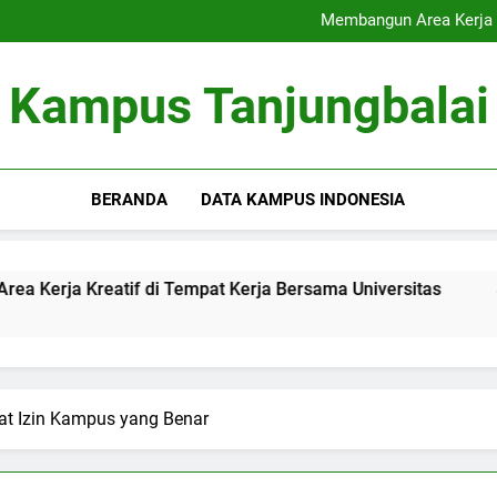
Akreditasi Global: Menin
Membangun Area Kerja K
Signifikansi Cinta Pu
Inovasi Pendampingan Sk
Akreditasi Global: Menin
Kampus Tanjungbalai
Membangun Area Kerja K
Signifikansi Cinta Pu
Inovasi Pendampingan Sk
BERANDA
DATA KAMPUS INDONESIA
tif di Tempat Kerja Bersama Universitas
Signifikansi 
3 Months Ago
at Izin Kampus yang Benar