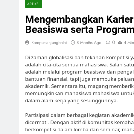
ARTIKEL
Mengembangkan Karier
Beasiswa serta Progra
0
Kampustanjungbalai
8 Months Ago
4 Min
Di zaman globalisasi dan tekanan kompetisi
adalah cita-cita semua mahasiswa. Salah sa
adalah melalui program beasiswa dan peng
bantuan finansial, tapi juga membuka pelua
akademik. Sementara itu, magang memberika
memungkinkan mahasiswa mahasiswa untuk m
dalam alam kerja yang sesungguhnya.
Partisipasi dalam berbagai kegiatan akademi
dicermati. Dengan aktif di komunitas kemah
berkompetisi dalam lomba dan seminar, mahas