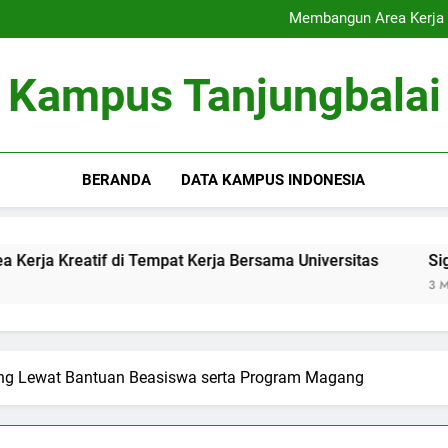
Akreditasi Global: Menin
Membangun Area Kerja K
Signifikansi Cinta Pu
Inovasi Pendampingan Sk
Akreditasi Global: Menin
Kampus Tanjungbalai
Membangun Area Kerja K
Signifikansi Cinta Pu
Inovasi Pendampingan Sk
BERANDA
DATA KAMPUS INDONESIA
tif di Tempat Kerja Bersama Universitas
Signifikansi 
3 Months Ago
g Lewat Bantuan Beasiswa serta Program Magang