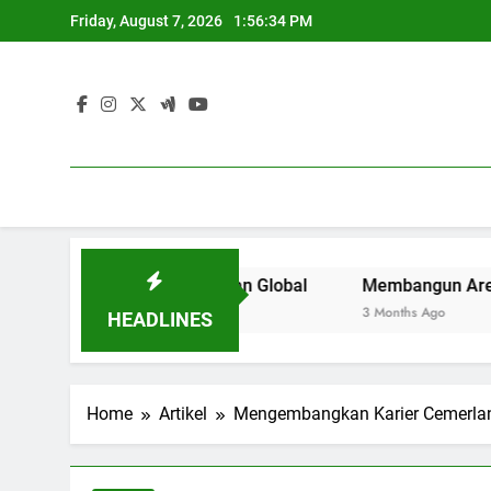
Skip
Friday, August 7, 2026
1:56:35 PM
to
content
ruan Tinggi di Zaman Global
Membangun Area Kerja Krea
3 Months Ago
HEADLINES
Home
Artikel
Mengembangkan Karier Cemerlan