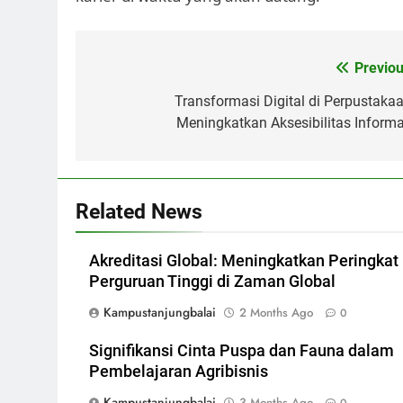
Post
Previou
navigation
Transformasi Digital di Perpustakaa
Meningkatkan Aksesibilitas Informa
Related News
Akreditasi Global: Meningkatkan Peringkat
Perguruan Tinggi di Zaman Global
Kampustanjungbalai
2 Months Ago
0
Signifikansi Cinta Puspa dan Fauna dalam
Pembelajaran Agribisnis
Kampustanjungbalai
3 Months Ago
0