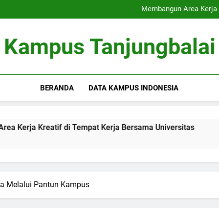
Akreditasi Global: Menin
Membangun Area Kerja K
Signifikansi Cinta Pu
Inovasi Pendampingan Sk
Akreditasi Global: Menin
Kampus Tanjungbalai
Membangun Area Kerja K
Signifikansi Cinta Pu
Inovasi Pendampingan Sk
BERANDA
DATA KAMPUS INDONESIA
atif di Tempat Kerja Bersama Universitas
Signifikansi
3 Months Ago
a Melalui Pantun Kampus