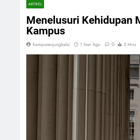
ARTIKEL
Menelusuri Kehidupan 
Kampus
0
Kampustanjungbalai
1 Year Ago
2 Mins