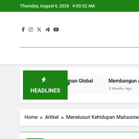
Skip
Thursday, August 6, 2026
4:00:53 AM
to
content
uruan Tinggi di Zaman Global
Membangun Area Kerja Kre
3 Months Ago
HEADLINES
Home
Artikel
Menelusuri Kehidupan Mahasisw