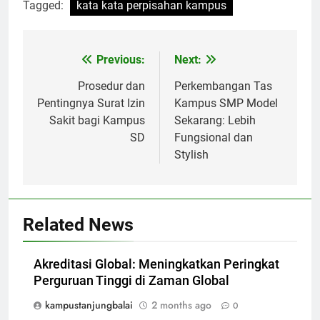
Tagged:
kata kata perpisahan kampus
Post
Previous:
Next:
navigation
Prosedur dan
Perkembangan Tas
Pentingnya Surat Izin
Kampus SMP Model
Sakit bagi Kampus
Sekarang: Lebih
SD
Fungsional dan
Stylish
Related News
Akreditasi Global: Meningkatkan Peringkat
Perguruan Tinggi di Zaman Global
kampustanjungbalai
2 months ago
0