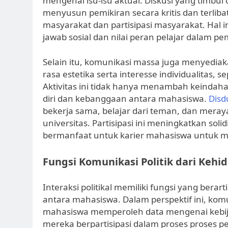
mengenai isu-isu aktual. Diskusi yang timbul
menyusun pemikiran secara kritis dan terliba
masyarakat dan partisipasi masyarakat. Hal
jawab sosial dan nilai peran pelajar dalam 
Selain itu, komunikasi massa juga menyedia
rasa estetika serta interesse individualitas, 
Aktivitas ini tidak hanya menambah keindaha
diri dan kebanggaan antara mahasiswa.
Disd
bekerja sama, belajar dari teman, dan mer
universitas. Partisipasi ini meningkatkan so
bermanfaat untuk karier mahasiswa untuk 
Fungsi Komunikasi Politik dari Keh
Interaksi politikal memiliki fungsi yang berar
antara mahasiswa. Dalam perspektif ini, komu
mahasiswa memperoleh data mengenai kebija
mereka berpartisipasi dalam proses proses p