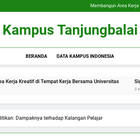
Akreditasi Global: Menin
Membangun Area Kerja K
Signifikansi Cinta Pu
Inovasi Pendampingan Sk
Akreditasi Global: Menin
Kampus Tanjungbalai
Membangun Area Kerja K
Signifikansi Cinta Pu
Inovasi Pendampingan Sk
BERANDA
DATA KAMPUS INDONESIA
 di Tempat Kerja Bersama Universitas
Signifikansi Ci
3 Months Ago
litikan: Dampaknya terhadap Kalangan Pelajar