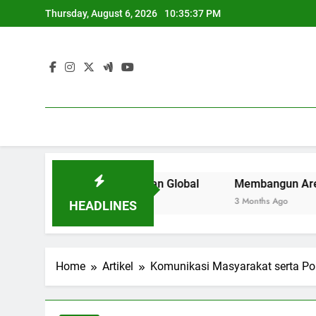
Skip
Thursday, August 6, 2026
10:35:38 PM
to
content
n Tinggi di Zaman Global
Membangun Area Kerja Kreatif
3 Months Ago
HEADLINES
Home
Artikel
Komunikasi Masyarakat serta Po