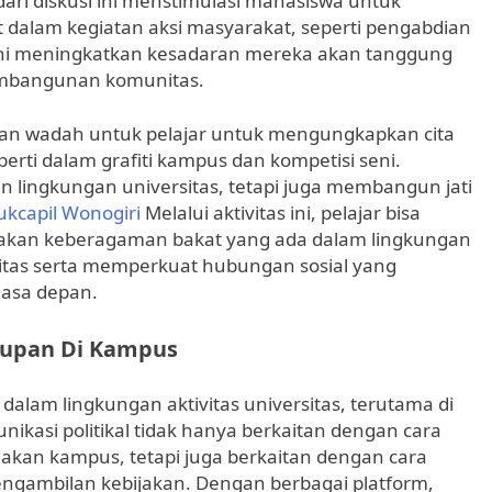
 dari diskusi ini menstimulasi mahasiswa untuk
t dalam kegiatan aksi masyarakat, seperti pengabdian
 ini meningkatkan kesadaran mereka akan tanggung
pembangunan komunitas.
kan wadah untuk pelajar untuk mengungkapkan cita
seperti dalam grafiti kampus dan kompetisi seni.
n lingkungan universitas, tetapi juga membangun jati
ukcapil Wonogiri
Melalui aktivitas ini, pelajar bisa
ayakan keberagaman bakat yang ada dalam lingkungan
liditas serta memperkuat hubungan sosial yang
masa depan.
idupan Di Kampus
ti dalam lingkungan aktivitas universitas, terutama di
nikasi politikal tidak hanya berkaitan dengan cara
kan kampus, tetapi juga berkaitan dengan cara
engambilan kebijakan. Dengan berbagai platform,