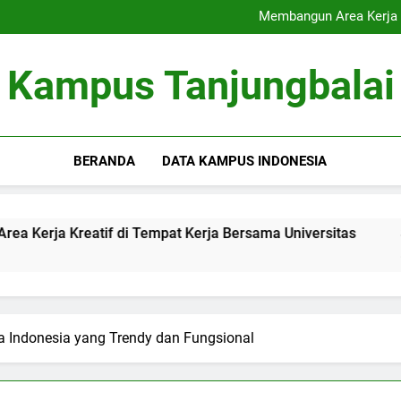
Akreditasi Global: Menin
Membangun Area Kerja K
Signifikansi Cinta Pu
Inovasi Pendampingan Sk
Akreditasi Global: Menin
Kampus Tanjungbalai
Membangun Area Kerja K
Signifikansi Cinta Pu
Inovasi Pendampingan Sk
BERANDA
DATA KAMPUS INDONESIA
atif di Tempat Kerja Bersama Universitas
Signifikans
3 Months Ago
 Indonesia yang Trendy dan Fungsional