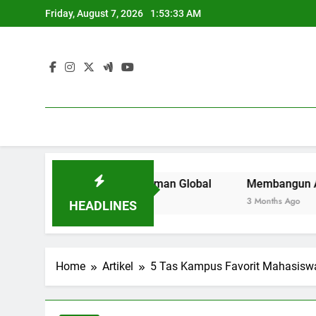
Skip
Friday, August 7, 2026
1:53:34 AM
to
content
uruan Tinggi di Zaman Global
Membangun Area Kerja Kre
3 Months Ago
HEADLINES
Home
Artikel
5 Tas Kampus Favorit Mahasiswa