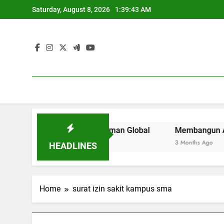
Skip
Saturday, August 8, 2026
1:39:43 AM
to
content
Perguruan Tinggi di Zaman Global
Membangun Area Kerja 
3 Months Ago
HEADLINES
Home
surat izin sakit kampus sma