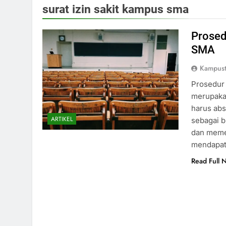
surat izin sakit kampus sma
Prosed
SMA
Kampust
Prosedur 
merupaka
harus abs
ARTIKEL
sebagai 
dan memer
mendapatk
Read Full 