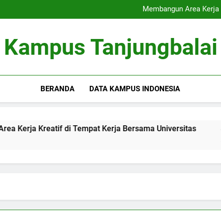
Akreditasi Global: Menin
Membangun Area Kerja K
Signifikansi Cinta Pu
Inovasi Pendampingan Sk
Akreditasi Global: Menin
Kampus Tanjungbalai
Membangun Area Kerja K
Signifikansi Cinta Pu
Inovasi Pendampingan Sk
BERANDA
DATA KAMPUS INDONESIA
Kreatif di Tempat Kerja Bersama Universitas
Signifik
3 Months A