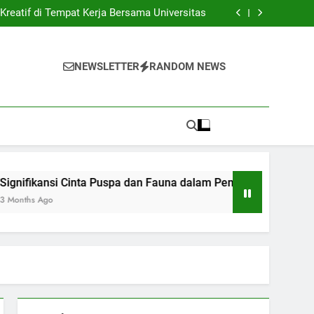
gkatkan Peringkat Perguruan Tinggi di Zaman
Global
reatif di Tempat Kerja Bersama Universitas
spa dan Fauna dalam Pembelajaran Agribisnis
ripsi : Dorongan Siswa Mengatasi Rintangan
gkatkan Peringkat Perguruan Tinggi di Zaman
Global
reatif di Tempat Kerja Bersama Universitas
NEWSLETTER
RANDOM NEWS
spa dan Fauna dalam Pembelajaran Agribisnis
ripsi : Dorongan Siswa Mengatasi Rintangan
ansi Cinta Puspa dan Fauna dalam Pembelajaran Agribisnis
go