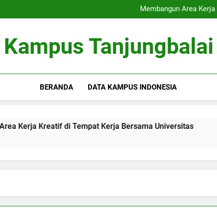
Akreditasi Global: Menin
Membangun Area Kerja K
Signifikansi Cinta Pu
Inovasi Pendampingan Sk
Akreditasi Global: Menin
Kampus Tanjungbalai
Membangun Area Kerja K
Signifikansi Cinta Pu
Inovasi Pendampingan Sk
BERANDA
DATA KAMPUS INDONESIA
 Kreatif di Tempat Kerja Bersama Universitas
Signifik
3 Months A