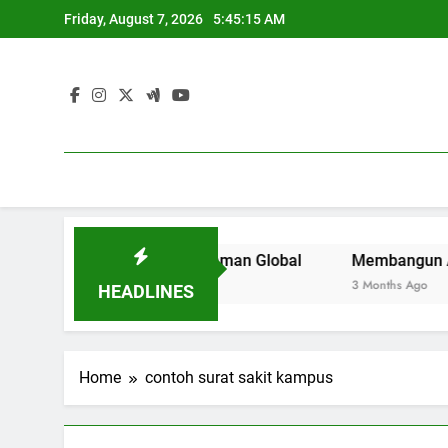
Skip
Friday, August 7, 2026
5:45:15 AM
to
content
Perguruan Tinggi di Zaman Global
Membangun Area Kerja 
3 Months Ago
HEADLINES
Home
contoh surat sakit kampus