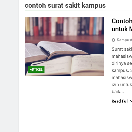
contoh surat sakit kampus
Contoh
untuk 
Kampust
Surat sak
mahasisw
dirinya s
ARTIKEL
kampus. S
mahasiswa
izin untu
baik…
Read Full 