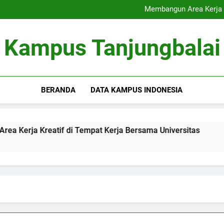
Akreditasi Global: Menin
Membangun Area Kerja K
Signifikansi Cinta Pu
Inovasi Pendampingan Sk
Akreditasi Global: Menin
Kampus Tanjungbalai
Membangun Area Kerja K
Signifikansi Cinta Pu
Inovasi Pendampingan Sk
BERANDA
DATA KAMPUS INDONESIA
Kreatif di Tempat Kerja Bersama Universitas
Signifik
3 Months A