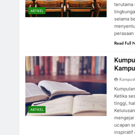
terutama 
ARTIKEL
lingkunga
selama be
menyentuh
perasaan 
Read Full 
Kumpul
Kampus
Kampust
Kumpulan 
Ketika se
tinggi, h
ARTIKEL
Kelulusan
mengejar
ucapan se
inspirati