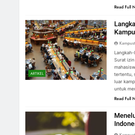
Read Full 
Langka
Kampu
Kampust
Langkah-
Surat izi
mahasiswa
ARTIKEL
tertentu, 
luar kamp
untuk mem
Read Full 
Menelu
Indone
Kampust