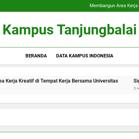
Akreditasi Global: Menin
Membangun Area Kerja K
Signifikansi Cinta Pu
Inovasi Pendampingan Sk
Akreditasi Global: Menin
Kampus Tanjungbalai
Membangun Area Kerja K
Signifikansi Cinta Pu
Inovasi Pendampingan Sk
BERANDA
DATA KAMPUS INDONESIA
 Tempat Kerja Bersama Universitas
Signifikansi Cinta 
3 Months Ago