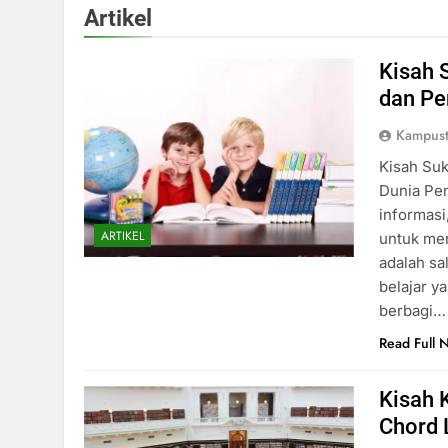
Artikel
Kisah 
dan Pe
Kampust
Kisah Su
Dunia Pe
informasi
ARTIKEL
untuk me
adalah sa
belajar 
berbagi…
Read Full 
Kisah 
Chord 