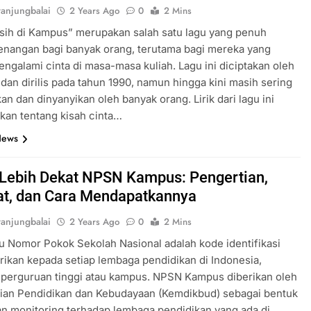
anjungbalai
2 Years Ago
0
2 Mins
sih di Kampus” merupakan salah satu lagu yang penuh
enangan bagi banyak orang, terutama bagi mereka yang
ngalami cinta di masa-masa kuliah. Lagu ini diciptakan oleh
 dan dirilis pada tahun 1990, namun hingga kini masih sering
an dan dinyanyikan oleh banyak orang. Lirik dari lagu ini
kan tentang kisah cinta…
News
 Lebih Dekat NPSN Kampus: Pengertian,
t, dan Cara Mendapatkannya
anjungbalai
2 Years Ago
0
2 Mins
 Nomor Pokok Sekolah Nasional adalah kode identifikasi
rikan kepada setiap lembaga pendidikan di Indonesia,
 perguruan tinggi atau kampus. NPSN Kampus diberikan oleh
ian Pendidikan dan Kebudayaan (Kemdikbud) sebagai bentuk
an monitoring terhadap lembaga pendidikan yang ada di