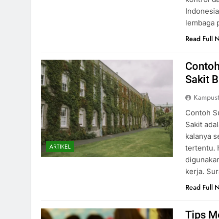
Indonesia
lembaga 
Read Full 
Contoh
Sakit 
Kampust
Contoh Su
Sakit ada
kalanya s
ARTIKEL
tertentu. 
digunakan
kerja. Su
Read Full 
Tips M