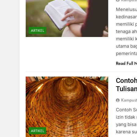
Menelusu
kedinasan
memiliki
ARTIKEL
tenaga ah
memiliki 
utama bag
pemerint
Read Full 
Contoh
Tulisa
Kampust
Contoh Su
izin tida
yang bisa
ARTIKEL
karena su