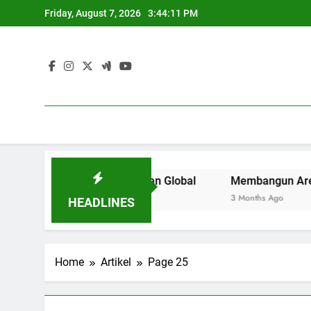
Skip
Friday, August 7, 2026
3:44:12 PM
to
content
inggi di Zaman Global
Membangun Area Kerja Kreatif di
3 Months Ago
HEADLINES
Home
Artikel
Page 25