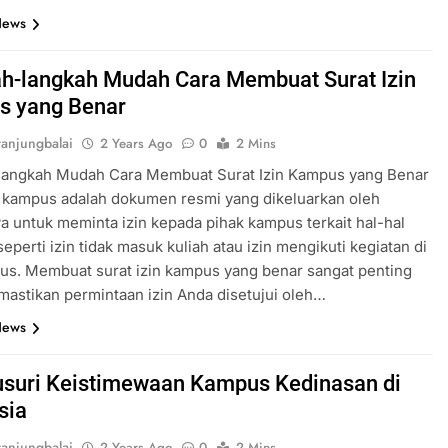
News
h-langkah Mudah Cara Membuat Surat Izin
s yang Benar
anjungbalai
2 Years Ago
0
2 Mins
langkah Mudah Cara Membuat Surat Izin Kampus yang Benar
n kampus adalah dokumen resmi yang dikeluarkan oleh
 untuk meminta izin kepada pihak kampus terkait hal-hal
seperti izin tidak masuk kuliah atau izin mengikuti kegiatan di
us. Membuat surat izin kampus yang benar sangat penting
astikan permintaan izin Anda disetujui oleh…
News
suri Keistimewaan Kampus Kedinasan di
sia
anjungbalai
2 Years Ago
0
2 Mins