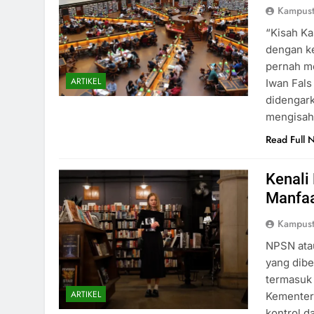
Kampust
“Kisah Ka
dengan k
pernah me
ARTIKEL
Iwan Fals
didengark
mengisah
Read Full 
Kenali
Manfaa
Kampust
NPSN atau
yang dibe
termasuk
ARTIKEL
Kementer
kontrol d