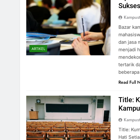
Sukse
Kampust
Bazar kam
mahasisw
dan jasa 
ARTIKEL
menjadi h
mendekor
tertarik 
beberapa
Read Full 
Title:
Kampus
Kampust
Title: K
Hati Seti